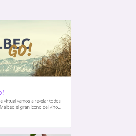
o!
e virtual vamos a revelar todos
 Malbec, el gran icono del vino
BRAGA Academia armamos este
cular,…