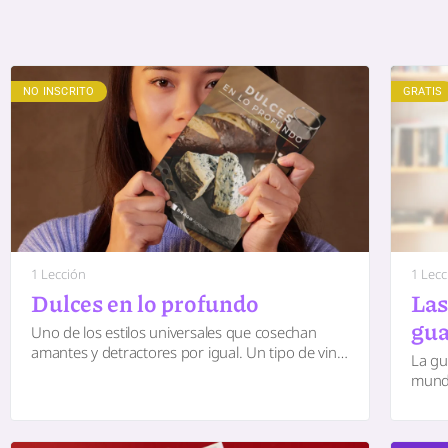
NO INSCRITO
GRATIS
1 Lección
1 Lecc
Dulces en lo profundo
Las
gua
Uno de los estilos universales que cosechan
amantes y detractores por igual. Un tipo de vino
La gu
rodeado de mitos, y que se ha proliferado
mundo
desde…
culpa
trago