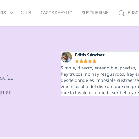
DOS
CLUB
CASOS DE ÉXITO
SUSCRIBIRME
BUSC
Edith Sánchez





Simple, directo, entendible, preciso, i
hay trucos, no hay resguardos, hay 
guías
desde donde es imposible sustraerse.
vino más allá del disfrute que me pr
quier
que la insolencia puede ser bella y r