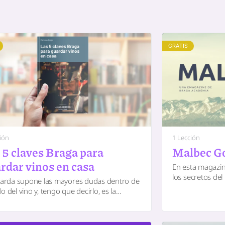
GRATIS
ión
1 Lección
 5 claves Braga para
Malbec G
rdar vinos en casa
En esta magazin
los secretos del
arda supone las mayores dudas dentro de
argentino. En 
 del vino y, tengo que decirlo, es la
archivo especta
ble de una infinita cantidad de malos
s.…